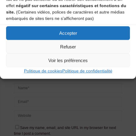
effet
négatif sur certaines caractéristiques et fonctions du
commentaire
site.
(Certaines vidéos, polices de caractères et autre médias
embarqués de sites tiers ne s'afficheront pas)
Votre adresse e-mail ne sera pas publiée.
Les champs
obligatoires sont indiqués avec
*
Accepter
Refuser
Voir les préférences
Politique de cookies
Politique de confidentialité
Save my name, email, and site URL in my browser for next
time I post a comment.