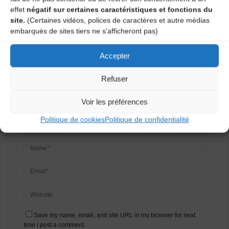
effet
négatif sur certaines caractéristiques et fonctions du
commentaire
site.
(Certaines vidéos, polices de caractères et autre médias
embarqués de sites tiers ne s'afficheront pas)
Votre adresse e-mail ne sera pas publiée.
Les champs
obligatoires sont indiqués avec
*
Accepter
Refuser
Voir les préférences
Politique de cookies
Politique de confidentialité
Save my name, email, and site URL in my browser for next
time I post a comment.