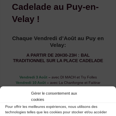
Cadelade au Puy-en-
Velay !
Chaque Vendredi d’Août au Puy en
Velay:
A PARTIR DE 20H30-23H : BAL
TRADITIONNEL SUR LA PLACE CADELADE
Vendredi 3 Août
–
avec DI MACH et Try Folles
Vendredi 10 Août
–
avec La Chanforgne et Faïtirar
Vendredi 17 Août
–
avec Pouloulou
Gérer le consentement aux
Vendredi 24 Août
–
avec le Duo MASSARDIER et
Double Cheese
cookies
Organisation :
Ville du Puy et CDMDT43
Pour offrir les meilleures expériences, nous utilisons des
Renseignements :
04 71 02 92 53 – www.cdmdt43.fr
technologies telles que les cookies pour stocker et/ou accéder