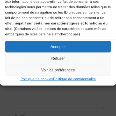
aux informations des appareils. Le fait de consentir à ces
technologies nous permettra de traiter des données telles que le
Les Violons du Rigodon jouent en ville !
comportement de navigation ou les ID uniques sur ce site. Le
Présentation du film « Paroles du Mézenc » le 28
fait de ne pas consentir ou de retirer son consentement a un
septembre à 18h à la Gare de Lantriac
effet
négatif sur certaines caractéristiques et fonctions du
site.
(Certaines vidéos, polices de caractères et autre médias
embarqués de sites tiers ne s'afficheront pas)
Laisser un
Accepter
commentaire
Refuser
Votre adresse e-mail ne sera pas publiée.
Les champs
obligatoires sont indiqués avec
*
Voir les préférences
Politique de cookies
Politique de confidentialité