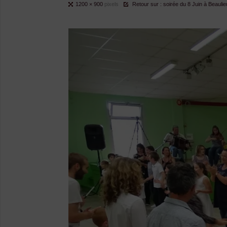
Full
1200 × 900
pixels
Retour sur : soirée du 8 Juin à Beaulie
size