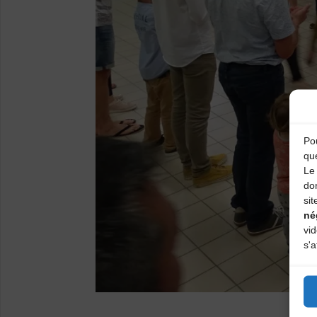
Pou
qu
Le 
do
sit
né
vi
s'a