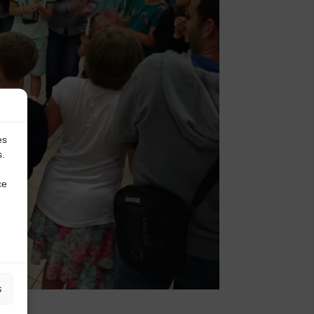
es
s.
ce
s