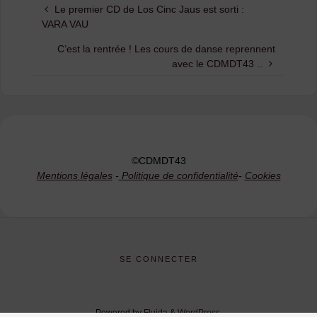
Le premier CD de Los Cinc Jaus est sorti :
VARA VAU
C’est la rentrée ! Les cours de danse reprennent
avec le CDMDT43 ..
©CDMDT43
Mentions légales
-
Politique de confidentialité
-
Cookies
SE CONNECTER
Powered by
Fluida
&
WordPress.