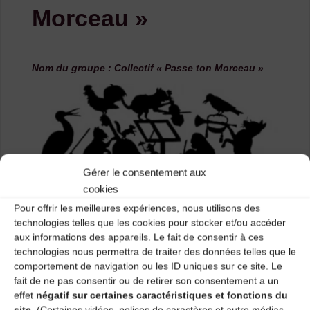
Morceau »
Nom du groupe
: Collectif « Passe ton Morceau »
Gérer le consentement aux
cookies
Pour offrir les meilleures expériences, nous utilisons des
technologies telles que les cookies pour stocker et/ou accéder
Ville/commune :
Monistrol sur Loire
aux informations des appareils. Le fait de consentir à ces
technologies nous permettra de traiter des données telles que le
Descriptif :
Depuis déjà quelques saisons, un collectif
comportement de navigation ou les ID uniques sur ce site. Le
de musiciens amateurs se transmet et répète des
fait de ne pas consentir ou de retirer son consentement a un
morceaux de musique trad, appris ici ou
effet
négatif sur certaines caractéristiques et fonctions du
ailleurs.L’objectif étant le partage convivial de musiques
site.
(Certaines vidéos, polices de caractères et autre médias