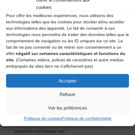
Gérer le consentement aux
cookies
Pour offrir les meilleures expériences, nous utilisons des
technologies telles que les cookies pour stocker et/ou accéder
aux informations des appareils. Le fait de consentir à ces
technologies nous permettra de traiter des données telles que le
comportement de navigation ou les ID uniques sur ce site. Le
fait de ne pas consentir ou de retirer son consentement a un
effet
négatif sur certaines caractéristiques et fonctions du
site.
(Certaines vidéos, polices de caractères et autre médias
Retour sur l’Assemblée Générale du
embarqués de sites tiers ne s'afficheront pas)
CDMDT43 !
Bal pour enfants, Concert et Bal Acoustique
Accepter
Refuser
Laisser un
Voir les préférences
commentaire
Politique de cookies
Politique de confidentialité
Votre adresse e-mail ne sera pas publiée.
Les champs
obligatoires sont indiqués avec
*