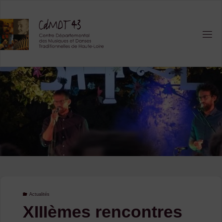
Skip
to
content
Actualités
XIIIèmes rencontres