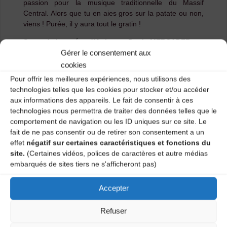
passion pour la musique traditionnelle du Massif
Central. Alors que tu en aies gros sur la patate ou non,
viens ! Purée, il y aura tout le gratin !
Stage de bourrées d’Aubrac – Denis MERCADER
Gérer le consentement aux
Élève de Josiane ENJELVIN, dont il prolonge
cookies
l’enseignement, il s’est spécialisé dans le répertoire des
Pour offrir les meilleures expériences, nous utilisons des
bourrées à trois temps du Massif Central avec une
technologies telles que les cookies pour stocker et/ou accéder
préférence pour le style dansé en Aubrac qui sera au
aux informations des appareils. Le fait de consentir à ces
cœur de ce stage.
technologies nous permettra de traiter des données telles que le
Pour l’atelier accessible aux débutants, l’appropriation
comportement de navigation ou les ID uniques sur ce site. Le
des pas et déplacements sera menée en même temps
fait de ne pas consentir ou de retirer son consentement a un
que la découverte des différentes formes de bourrées. Il
effet
négatif sur certaines caractéristiques et fonctions du
est préférable de ne pas être débutant dans la pratique
site.
(Certaines vidéos, polices de caractères et autre médias
de la danse traditionnelle.
embarqués de sites tiers ne s'afficheront pas)
Pour l’atelier de niveau avancé, la personnalisation
Accepter
dans l’interprétation des bourrées à deux danseurs
(posture, variations de déplacements, personnalisation
Refuser
du pas…) alternera avec la pratique des bourrées à
figure (crousades, bourrées à quatre et six danseurs.