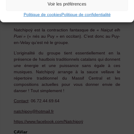
Pour cet atelier, il est indispensable d’être à l’aise avec
Voir les préférences
le pas de la bourrée à trois temps du Massif Central.
Politique de cookies
Politique de confidentialité
Natchipoÿ
Natchipoÿ est la contraction fantasque de «
Naiçut elh
Puei »
(« nés au Puy » en occitan). C’est donc au Puy-
en-Velay qu’est né le groupe.
L’originalité du groupe tient essentiellement en la
présence de hautbois traditionnels catalans qui donnent
une énergie et une puissance sans égale à ces
musiques. Natchipoÿ arrange à la sauce vellave le
répertoire traditionnel du Massif Central et les
compositions actuelles pour vous donner envie de
danser ! Tout simplement !
Contact
: 06.72.44.69.64
natchipoy@hotmail.fr
https://www.facebook.com/Natchipoÿ
CAViar