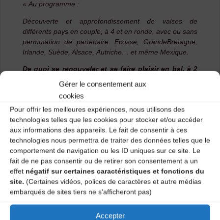
« Au programme :
Découverte et approfondissement de valses de
différents pays en couple, à 4 et en ronde, avec ou sans
permutation de partenaire. Ecosse, Grande­Bretagne,
Irlande, Suède, Alsace, Autriche… et même Mexique.
De quoi se renouveler et se faire plaisir en bal, à 2
ou en groupe !
Connaissance du pas de valse
Gérer le consentement aux
obligatoire pour profiter pleinement du stage. »
cookies
Accueil: 14h
Pour offrir les meilleures expériences, nous utilisons des
Stage de 14h30 à 18h30 avec pause­café
technologies telles que les cookies pour stocker et/ou accéder
Renseignements et inscription: 04 71 03 81 22
aux informations des appareils. Le fait de consentir à ces
Participation: 5 euros
technologies nous permettra de traiter des données telles que le
comportement de navigation ou les ID uniques sur ce site. Le
Possibilité d’obtenir les musiques pour ceux qui le
fait de ne pas consentir ou de retirer son consentement a un
souhaitent – Indispensable: venir avec de bonnes
effet
négatif sur certaines caractéristiques et fonctions du
chaussures, éviter les « baskets ».
site.
(Certaines vidéos, polices de caractères et autre médias
embarqués de sites tiers ne s'afficheront pas)
Stage encadré par Catherine et Daniel GIFFARD
Renseignements et inscriptions : 04 71 03 81 22 ou
Accepter
06 32 82 08 78