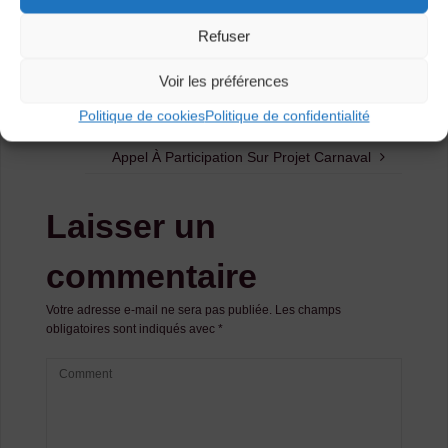
Proposé par Vas­Nosautres, 8 place François d’Estaing
Refuser
43150 le Monastier­-sur-­Gazeille
Voir les préférences
Politique de cookies
Politique de confidentialité
Concert : Artùs
Appel À Participation Sur Projet Carnaval
Laisser un
commentaire
Votre adresse e-mail ne sera pas publiée.
Les champs
obligatoires sont indiqués avec
*