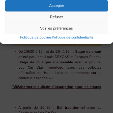
Accepter
Refuser
Voir les préférences
Politique de cookies
Politique de confidentialité
De 10h30 à 12h et de 13h à 16h :
Stage de chant
animé par Jean-Louis DEYGAS et Jacques Puech /
Stage de musique d’ensemble
avec le groupe
Lou Cin Djaï (répertoire issus des collectes
effectuées en Haute-Loire et notamment sur le
canton d’Yssingeaux)
Télécharger le bulletin d’inscription pour les stages
A partir de 20h30 :
Bal traditionnel
avec La
Fabrique et Lou Cin Djaï