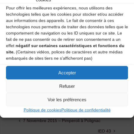
Pour offrir les meilleures expériences, nous utilisons des
technologies telles que les cookies pour stocker et/ou accéder
Nom de l’association :
aux informations des appareils. Le fait de consentir à ces
F.A.M.D.T. Ardèche –
technologies nous permettra de traiter des données telles que le
Fédération des Ateliers de
comportement de navigation ou les ID uniques sur ce site. Le
Musiques et Danses
fait de ne pas consentir ou de retirer son consentement a un
Traditionnelles de
effet
négatif sur certaines caractéristiques et fonctions du
l’Ardèche.
site.
(Certaines vidéos, polices de caractères et autre médias
Ville/commune :
Le
embarqués de sites tiers ne s'afficheront pas)
Mazolan 07000 Veyras.
Accepter
Descriptif :
Fédération de 25 ateliers de danses et de
musiques traditionnelles en Ardèche et Drôme.
Refuser
Liens :
http://www.famdt-ardeche.fr/
Voir les préférences
Contact :
famdta@famdt-ardeche.fr – 06 52 05 48 61
Politique de cookies
Politique de confidentialité
7 Novembre 2015 – Pimperoli à Polignac
IEO 43