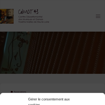
Skip
to
content
Associations
FAMDT Ardèche
Gérer le consentement aux
cookies