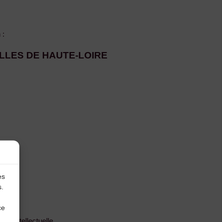
 :
LLES DE HAUTE-LOIRE
es
s.
ce
été intellectuelle.