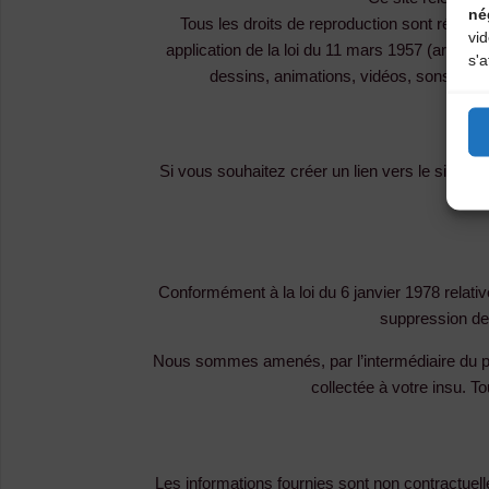
né
Tous les droits de reproduction sont réser
vi
application de la loi du 11 mars 1957 (art. 41) 
s'a
dessins, animations, vidéos, sons conten
Si vous souhaitez créer un lien vers le site 
Conformément à la loi du 6 janvier 1978 relative
suppression de
Nous sommes amenés, par l’intermédiaire du pré
collectée à votre insu. 
Les informations fournies sont non contractuell