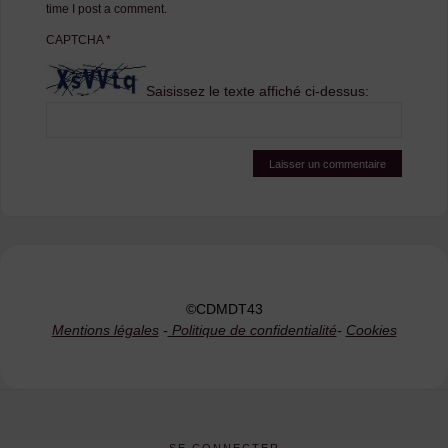
time I post a comment.
CAPTCHA
*
Saisissez le texte affiché ci-dessus:
©CDMDT43
Mentions légales
-
Politique de confidentialité
-
Cookies
SE CONNECTER