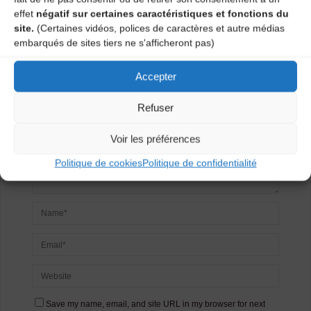
Laisser un
effet
négatif sur certaines caractéristiques et fonctions du
site.
(Certaines vidéos, polices de caractères et autre médias
commentaire
embarqués de sites tiers ne s'afficheront pas)
Votre adresse e-mail ne sera pas publiée.
Les champs
Accepter
obligatoires sont indiqués avec
*
Refuser
Voir les préférences
Politique de cookies
Politique de confidentialité
Save my name, email, and site URL in my browser for next