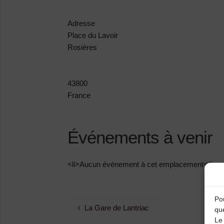
Adresse
Place du Lavoir
Rosières
43800
France
Événements à venir
<li>Aucun événement à cet emplacement</li>
Pou
La Gare de Lantriac
qu
Le 