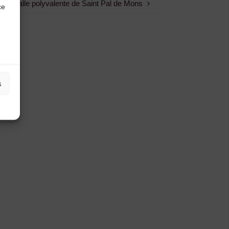
Salle polyvalente de Saint Pal de Mons
ce
s