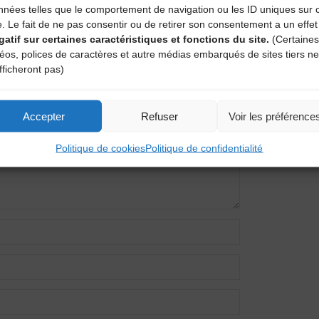
nnées telles que le comportement de navigation ou les ID uniques sur 
e. Le fait de ne pas consentir ou de retirer son consentement a un effet
gatif sur certaines caractéristiques et fonctions du site.
(Certaines
entaire
déos, polices de caractères et autre médias embarqués de sites tiers ne
fficheront pas)
amps obligatoires sont indiqués avec
*
Accepter
Refuser
Voir les préférence
Politique de cookies
Politique de confidentialité