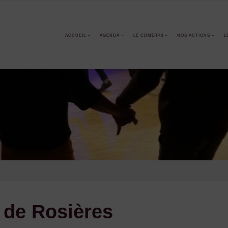
ACCUEIL
AGENDA
LE CDMDT43
NOS ACTIONS
L
e de Rosières