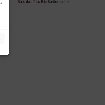
Salle des fêtes Elie Barthomeuf
ce
s