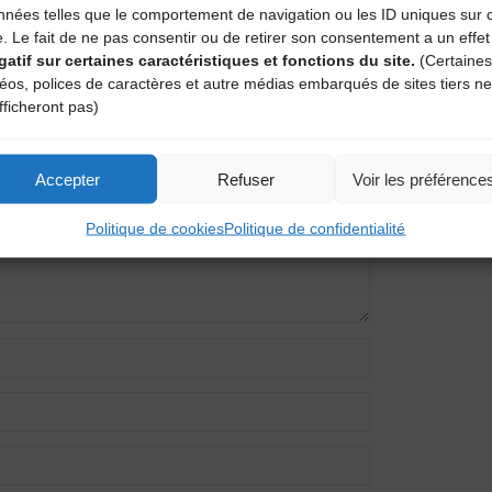
nnées telles que le comportement de navigation ou les ID uniques sur 
e. Le fait de ne pas consentir ou de retirer son consentement a un effet
gatif sur certaines caractéristiques et fonctions du site.
(Certaines
entaire
déos, polices de caractères et autre médias embarqués de sites tiers ne
fficheront pas)
amps obligatoires sont indiqués avec
*
Accepter
Refuser
Voir les préférence
Politique de cookies
Politique de confidentialité