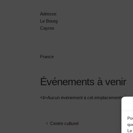
Adresse
Le Bourg
Cayres
France
Événements à venir
<li>Aucun événement à cet emplacement</li>
Pou
Centre culturel
qu
Le 