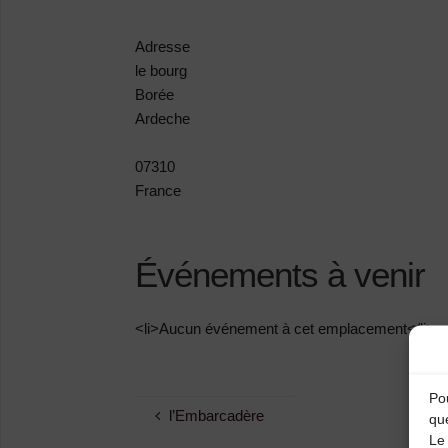
Adresse
le bourg
Borée
Ardeche
07310
France
Événements à venir
<li>Aucun événement à cet emplacement</li>
Pou
l’Embarcadère
qu
Le 