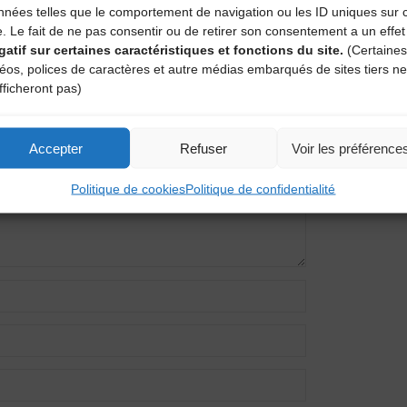
nnées telles que le comportement de navigation ou les ID uniques sur 
e. Le fait de ne pas consentir ou de retirer son consentement a un effet
gatif sur certaines caractéristiques et fonctions du site.
(Certaines
entaire
déos, polices de caractères et autre médias embarqués de sites tiers ne
fficheront pas)
amps obligatoires sont indiqués avec
*
Accepter
Refuser
Voir les préférence
Politique de cookies
Politique de confidentialité