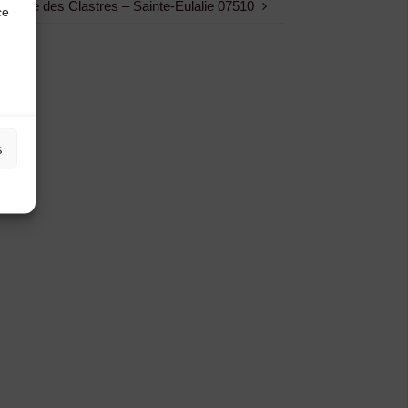
Ferme des Clastres – Sainte-Eulalie 07510
ce
s