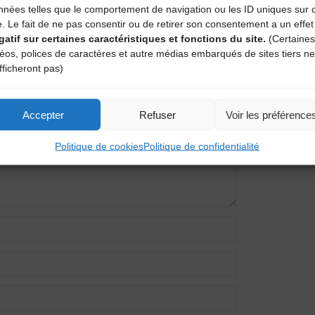
nnées telles que le comportement de navigation ou les ID uniques sur 
e. Le fait de ne pas consentir ou de retirer son consentement a un effet
gatif sur certaines caractéristiques et fonctions du site.
(Certaines
entaire
déos, polices de caractères et autre médias embarqués de sites tiers ne
fficheront pas)
amps obligatoires sont indiqués avec
*
Accepter
Refuser
Voir les préférence
Politique de cookies
Politique de confidentialité