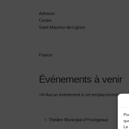
Adresse
Centre
Saint-Maurice-de-Lignon
France
Événements à venir
<li>Aucun événement à cet emplacement</li>
Pou
Théâtre Municipal d’Yssingeaux
qu
Le 