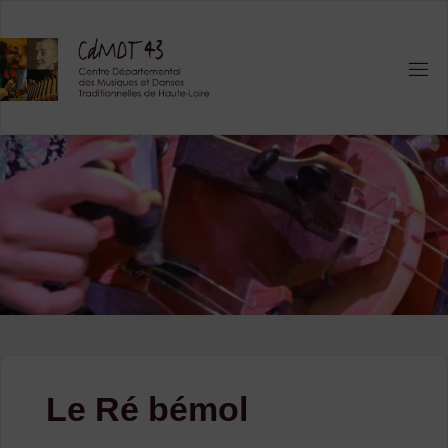
Skip
to
content
Le Ré bémol