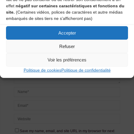
Laisser un
effet
négatif sur certaines caractéristiques et fonctions du
site.
(Certaines vidéos, polices de caractères et autre médias
commentaire
embarqués de sites tiers ne s'afficheront pas)
Votre adresse e-mail ne sera pas publiée.
Les champs
Accepter
obligatoires sont indiqués avec
*
Refuser
Voir les préférences
Politique de cookies
Politique de confidentialité
Save my name, email, and site URL in my browser for next