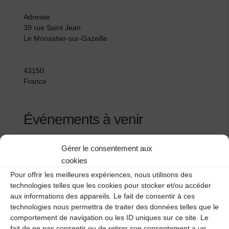
Adresse
39 rue Saint Jean
Le Monastier-sur-Gazeille
43150
France
Événements à venir
<li>Aucun événement à cet emplacement</li>
Gérer le consentement aux
cookies
Pour offrir les meilleures expériences, nous utilisons des
Aiguilhe
technologies telles que les cookies pour stocker et/ou accéder
aux informations des appareils. Le fait de consentir à ces
Salle des fêtes de Lantriac
technologies nous permettra de traiter des données telles que le
comportement de navigation ou les ID uniques sur ce site. Le
fait de ne pas consentir ou de retirer son consentement a un