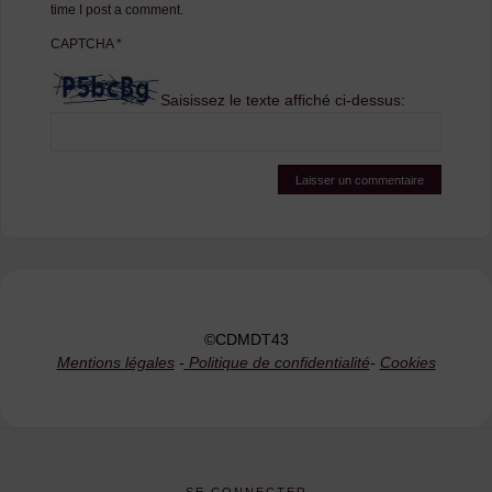
time I post a comment.
CAPTCHA
*
Saisissez le texte affiché ci-dessus:
©CDMDT43
Mentions légales
-
Politique de confidentialité
-
Cookies
SE CONNECTER