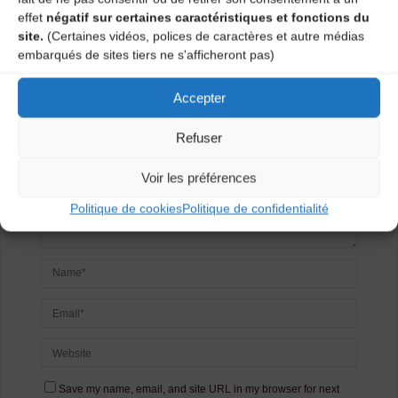
Laisser un
effet
négatif sur certaines caractéristiques et fonctions du
site.
(Certaines vidéos, polices de caractères et autre médias
commentaire
embarqués de sites tiers ne s'afficheront pas)
Votre adresse e-mail ne sera pas publiée.
Les champs
Accepter
obligatoires sont indiqués avec
*
Refuser
Voir les préférences
Politique de cookies
Politique de confidentialité
Save my name, email, and site URL in my browser for next