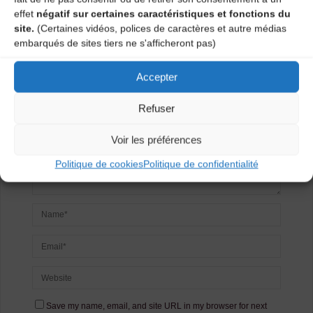
Laisser un
effet
négatif sur certaines caractéristiques et fonctions du
site.
(Certaines vidéos, polices de caractères et autre médias
commentaire
embarqués de sites tiers ne s'afficheront pas)
Votre adresse e-mail ne sera pas publiée.
Les champs
Accepter
obligatoires sont indiqués avec
*
Refuser
Voir les préférences
Politique de cookies
Politique de confidentialité
Save my name, email, and site URL in my browser for next