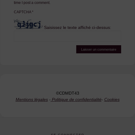
time I post a comment.
CAPTCHA
*
Saisissez le texte affiché ci-dessus:
©CDMDT43
Mentions légales
-
Politique de confidentialité
-
Cookies
SE CONNECTER