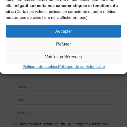
Laisser un
effet
négatif sur certaines caractéristiques et fonctions du
site.
(Certaines vidéos, polices de caractères et autre médias
commentaire
embarqués de sites tiers ne s'afficheront pas)
Votre adresse e-mail ne sera pas publiée.
Les champs
Accepter
obligatoires sont indiqués avec
*
Refuser
Voir les préférences
Politique de cookies
Politique de confidentialité
Save my name, email, and site URL in my browser for next