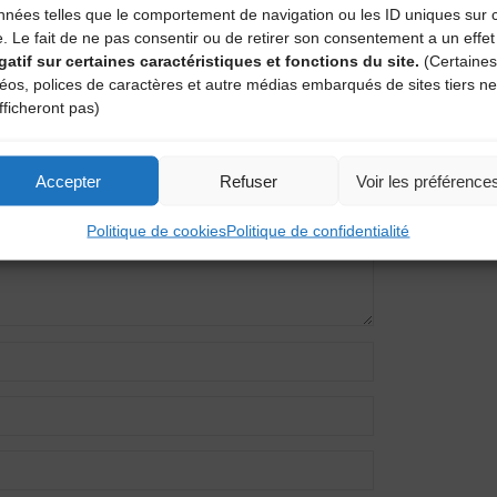
nnées telles que le comportement de navigation ou les ID uniques sur 
e. Le fait de ne pas consentir ou de retirer son consentement a un effet
gatif sur certaines caractéristiques et fonctions du site.
(Certaines
entaire
déos, polices de caractères et autre médias embarqués de sites tiers ne
fficheront pas)
amps obligatoires sont indiqués avec
*
Accepter
Refuser
Voir les préférence
Politique de cookies
Politique de confidentialité