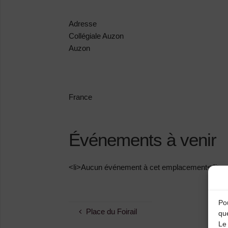
Adresse
Collégiale Auzon
Auzon
France
Événements à venir
<li>Aucun événement à cet emplacement</li>
Pou
Place du Foirail
qu
Le 