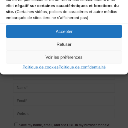
Laisser un
effet
négatif sur certaines caractéristiques et fonctions du
site.
(Certaines vidéos, polices de caractères et autre médias
commentaire
embarqués de sites tiers ne s'afficheront pas)
Votre adresse e-mail ne sera pas publiée.
Les champs
Accepter
obligatoires sont indiqués avec
*
Refuser
Voir les préférences
Politique de cookies
Politique de confidentialité
Save my name, email, and site URL in my browser for next