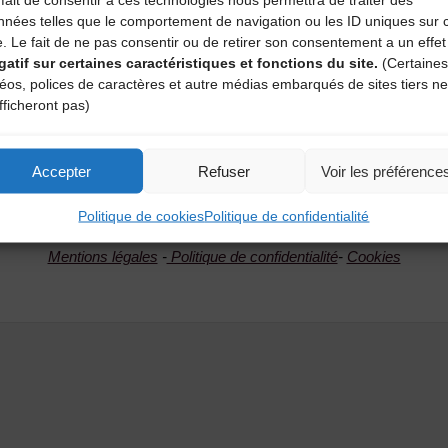
nnées telles que le comportement de navigation ou les ID uniques sur 
e. Le fait de ne pas consentir ou de retirer son consentement a un effet
gatif sur certaines caractéristiques et fonctions du site.
(Certaines
déos, polices de caractères et autre médias embarqués de sites tiers ne
fficheront pas)
Accepter
Refuser
Voir les préférence
Politique de cookies
Politique de confidentialité
©CDMDT43
Mentions légales
-
Politique de confidentialité
-
Cookies