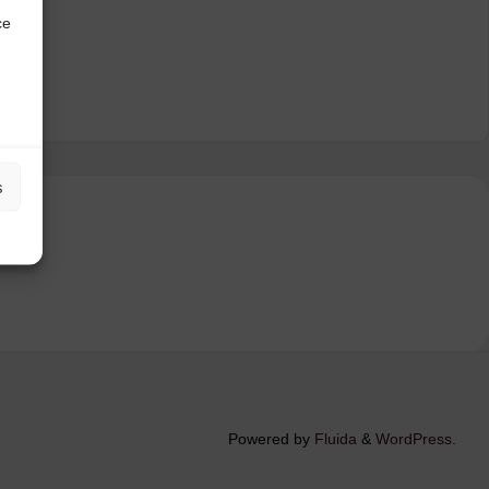
ce
s
Powered by
Fluida
&
WordPress.