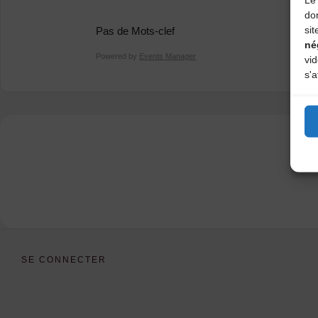
do
sit
Pas de Mots-clef
né
Powered by
Events Manager
vi
s'a
SE CONNECTER