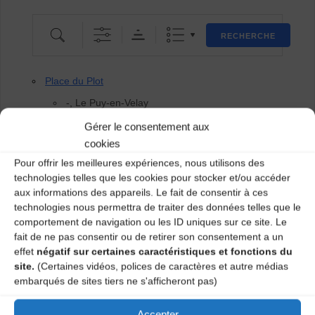
Recherche
RECHERCHE
Place du Plot
-, Le Puy-en-Velay
Place du prieuré
Gérer le consentement aux
cookies
Place du Prieuré, Yssingeaux , 43200
Pour offrir les meilleures expériences, nous utilisons des
Place Saint Jean
technologies telles que les cookies pour stocker et/ou accéder
Place Saint-Jean, Brioude
aux informations des appareils. Le fait de consentir à ces
technologies nous permettra de traiter des données telles que le
Place Saint-Claire
comportement de navigation ou les ID uniques sur ce site. Le
Aiguilhe, Le Puy-en-Velay
fait de ne pas consentir ou de retirer son consentement a un
effet
négatif sur certaines caractéristiques et fonctions du
Place Saint-Claire
site.
(Certaines vidéos, polices de caractères et autre médias
Aiguilhe, Le Puy-en-Velay
embarqués de sites tiers ne s'afficheront pas)
Pradelles
Accepter